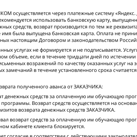
М осуществляется через платежные систему «Яндекс. Д
комендуется использовать банковскую карту, выпущенн
ных средств, возврат производится по тем же реквизита
е имя была выпущена банковская карта. Оплата не при
ных настоящим Договором и законодательством Россий
анных услугах не формируется и не подписывается. Усл
м объеме, если в течение тридцати дней по истечении
ьменных возражений по качеству оказанных услуг на эл
х замечаний в течение установленного срока считаетс
зврата полученного аванса от ЗАКАЗЧИКА:
 денежных средств за оплаченную им обучающую програ
программы. Возврат средств осуществляется на основан
визитов возврата денежных средств ЗАКАЗЧИКА.
бовал возврат средств за оплаченную им обучающую про
ном кабинете клиента блокируется.
ает согласие в соответствии с действующими законодате